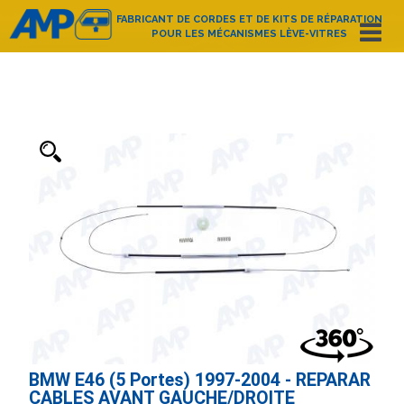
FABRICANT DE CORDES ET DE KITS DE RÉPARATION
POUR LES MÉCANISMES LÈVE-VITRES
Español
English
Deutsch
Français
Nederlands
Italiano
Português
Polski
e-mail:
amp@amppoland.com
ACCUEIL
QUI SOMMES-NOUS?
CATALOGUE D’ARTICLES
CONTACT
BMW E46 (5 Portes) 1997-2004 - REPARAR
CABLES AVANT GAUCHE/DROITE