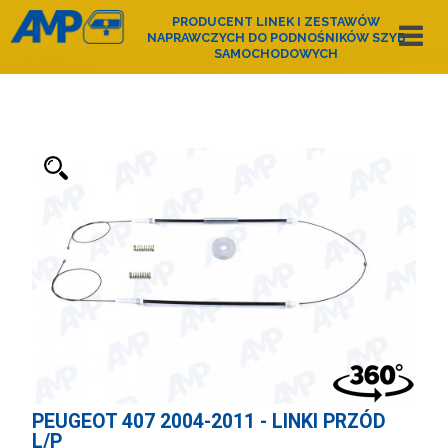
PRODUCENT LINEK I ZESTAWÓW
NAPRAWCZYCH DO PODNOŚNIKÓW SZYB
SAMOCHODOWYCH
Español
English
Deutsch
Français
Nederlands
Italiano
Português
Polski
e-mail:
amp@amppoland.com
STRONA GŁÓWNA
O NAS
KATALOG PRODUKTÓW
KONTAKT
PEUGEOT 407 2004-2011 - LINKI PRZÓD
L/P