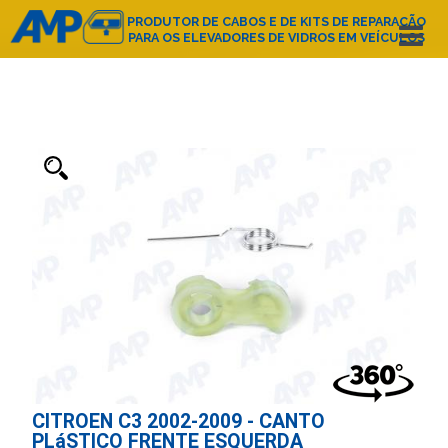
PRODUTOR DE CABOS E DE KITS DE REPARAÇÃO
PARA OS ELEVADORES DE VIDROS EM VEÍCULOS
Español
English
Deutsch
Français
Nederlands
Italiano
Português
Polski
e-mail:
amp@amppoland.com
PÁGINA PRINCIPAL
SOBRE NÓS
CATÁLOGO DE PRODUTOS
CONTACTO
CITROEN C3 2002-2009 - CANTO
PLáSTICO FRENTE ESQUERDA