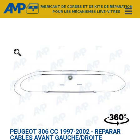
FABRICANT DE CORDES ET DE KITS DE RÉPARATION
POUR LES MÉCANISMES LÈVE-VITRES
Español
English
Deutsch
Français
Nederlands
Italiano
Português
Polski
e-mail:
amp@amppoland.com
ACCUEIL
QUI SOMMES-NOUS?
CATALOGUE D’ARTICLES
CONTACT
PEUGEOT 306 CC 1997-2002 - REPARAR
CABLES AVANT GAUCHE/DROITE