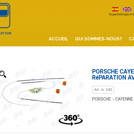
Español
English
RATION
ACCUEIL
QUI SOMMES-NOUS?
C
PORSCHE CAYEN
RéPARATION A
Art. nr. 340
PORSCHE
›
CAYENNE