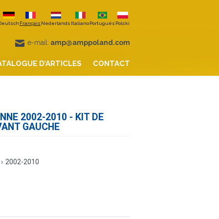
Deutsch
Français
Nederlands
Italiano
Português
Polski
e-mail:
amp@amppoland.com
ATALOGUE D’ARTICLES
CONTACT
NE 2002-2010 - KIT DE
VANT GAUCHE
›
2002-2010