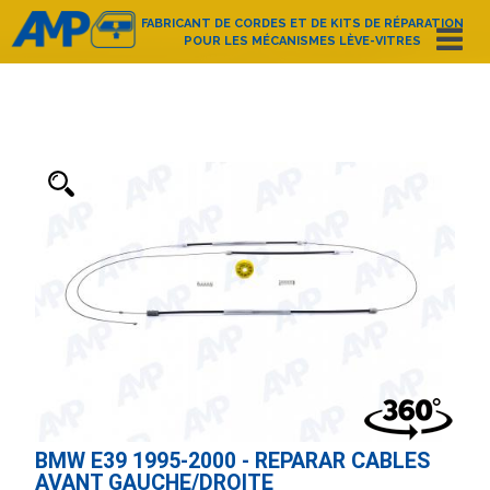
FABRICANT DE CORDES ET DE KITS DE RÉPARATION
POUR LES MÉCANISMES LÈVE-VITRES
Español
English
Deutsch
Français
Nederlands
Italiano
Português
Polski
e-mail:
amp@amppoland.com
ACCUEIL
QUI SOMMES-NOUS?
CATALOGUE D’ARTICLES
CONTACT
BMW E39 1995-2000 - REPARAR CABLES
AVANT GAUCHE/DROITE