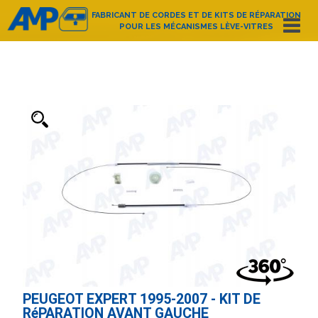
FABRICANT DE CORDES ET DE KITS DE RÉPARATION
POUR LES MÉCANISMES LÈVE-VITRES
Español
English
Deutsch
Français
Nederlands
Italiano
Português
Polski
e-mail:
amp@amppoland.com
ACCUEIL
QUI SOMMES-NOUS?
CATALOGUE D’ARTICLES
CONTACT
PEUGEOT EXPERT 1995-2007 - KIT DE
RéPARATION AVANT GAUCHE