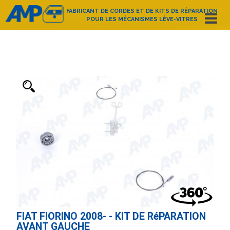
FABRICANT DE CORDES ET DE KITS DE RÉPARATION
POUR LES MÉCANISMES LÈVE-VITRES
Español
English
Deutsch
Français
Nederlands
Italiano
Português
Polski
e-mail:
amp@amppoland.com
ACCUEIL
QUI SOMMES-NOUS?
CATALOGUE D’ARTICLES
CONTACT
FIAT FIORINO 2008- - KIT DE RéPARATION
AVANT GAUCHE