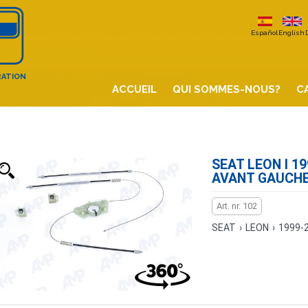
Español
English
RATION
ACCUEIL
QUI SOMMES-NOUS?
C
SEAT LEON I 19
AVANT GAUCH
Art. nr. 102
SEAT
›
LEON
›
1999-