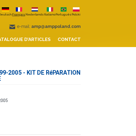
Deutsch
Français
Nederlands
Italiano
Português
Polski
e-mail:
amp@amppoland.com
ATALOGUE D’ARTICLES
CONTACT
99-2005 - KIT DE RéPARATION
E
2005