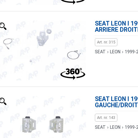
SEAT LEON I 19
ARRIERE DROIT
Art. nr. 315
SEAT
›
LEON
›
1999-
SEAT LEON I 19
GAUCHE/DROIT
Art. nr. 143
SEAT
›
LEON
›
1999-