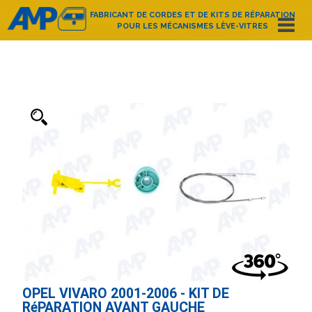
FABRICANT DE CORDES ET DE KITS DE RÉPARATION
POUR LES MÉCANISMES LÈVE-VITRES
Español
English
Deutsch
Français
Nederlands
Italiano
Português
Polski
e-mail:
amp@amppoland.com
ACCUEIL
QUI SOMMES-NOUS?
CATALOGUE D’ARTICLES
CONTACT
OPEL VIVARO 2001-2006 - KIT DE
RéPARATION AVANT GAUCHE