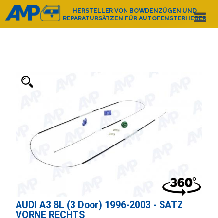
HERSTELLER VON BOWDENZÜGEN UND
REPARATURSÄTZEN FÜR AUTOFENSTERHEBER
Español
English
Deutsch
Français
Nederlands
Italiano
Português
Polski
e-mail:
amp@amppoland.com
HAUPTSEITE
ÜBER UNS
PRODUKTKATALOG
KONTAKT
AUDI A3 8L (3 Door) 1996-2003 - SATZ
VORNE RECHTS