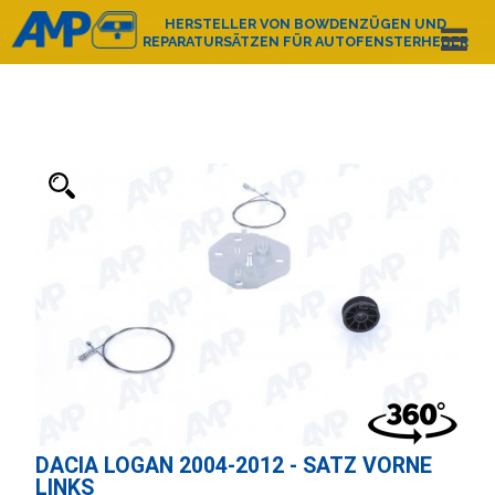
HERSTELLER VON BOWDENZÜGEN UND
REPARATURSÄTZEN FÜR AUTOFENSTERHEBER
Español
English
Deutsch
Français
Nederlands
Italiano
Português
Polski
e-mail:
amp@amppoland.com
HAUPTSEITE
ÜBER UNS
PRODUKTKATALOG
KONTAKT
DACIA LOGAN 2004-2012 - SATZ VORNE
LINKS