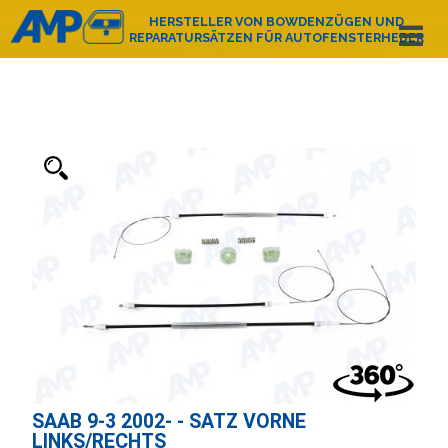
HERSTELLER VON BOWDENZÜGEN UND
REPARATURSÄTZEN FÜR AUTOFENSTERHEBER
Español
English
Deutsch
Français
Nederlands
Italiano
Português
Polski
e-mail:
amp@amppoland.com
HAUPTSEITE
ÜBER UNS
PRODUKTKATALOG
KONTAKT
SAAB 9-3 2002- - SATZ VORNE
LINKS/RECHTS