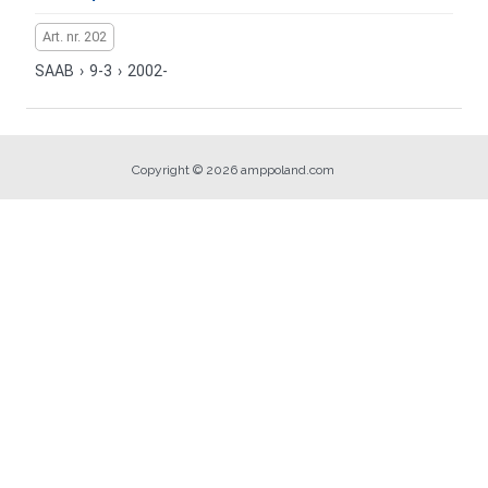
Art. nr. 202
SAAB
›
9-3
›
2002-
Copyright © 2026 amppoland.com