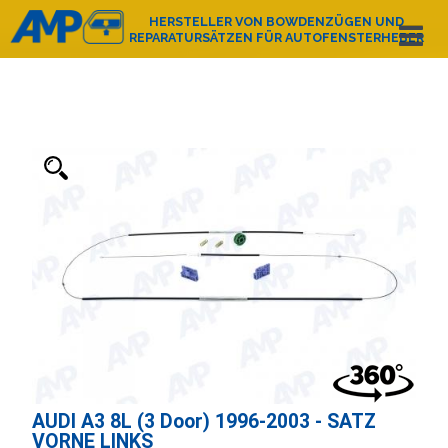
HERSTELLER VON BOWDENZÜGEN UND
REPARATURSÄTZEN FÜR AUTOFENSTERHEBER
Español
English
Deutsch
Français
Nederlands
Italiano
Português
Polski
e-mail:
amp@amppoland.com
HAUPTSEITE
ÜBER UNS
PRODUKTKATALOG
KONTAKT
AUDI A3 8L (3 Door) 1996-2003 - SATZ
VORNE LINKS