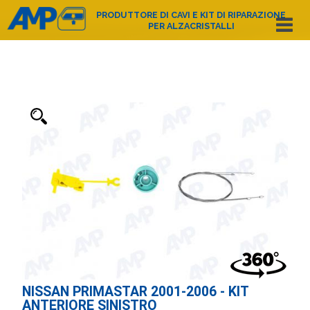
PRODUTTORE DI CAVI E KIT DI RIPARAZIONE
PER ALZACRISTALLI
Español
English
Deutsch
Français
Nederlands
Italiano
Português
Polski
e-mail:
amp@amppoland.com
HOME PAGE
CHI SIAMO
CATALOGO DEI PRODOTTI
CONTATTO
NISSAN PRIMASTAR 2001-2006 - KIT
ANTERIORE SINISTRO