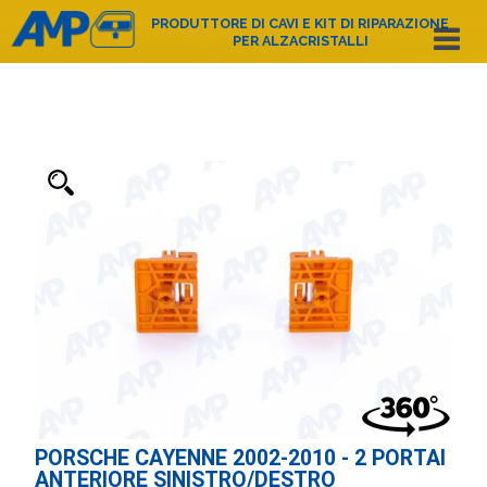
PRODUTTORE DI CAVI E KIT DI RIPARAZIONE
PER ALZACRISTALLI
Español
English
Deutsch
Français
Nederlands
Italiano
Português
Polski
e-mail:
amp@amppoland.com
HOME PAGE
CHI SIAMO
CATALOGO DEI PRODOTTI
CONTATTO
PORSCHE CAYENNE 2002-2010 - 2 PORTAI
ANTERIORE SINISTRO/DESTRO