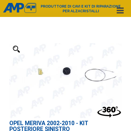
PRODUTTORE DI CAVI E KIT DI RIPARAZIONE
PER ALZACRISTALLI
Español
English
Deutsch
Français
Nederlands
Italiano
Português
Polski
e-mail:
amp@amppoland.com
HOME PAGE
CHI SIAMO
CATALOGO DEI PRODOTTI
CONTATTO
OPEL MERIVA 2002-2010 - KIT
POSTERIORE SINISTRO