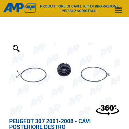
PRODUTTORE DI CAVI E KIT DI RIPARAZIONE
PER ALZACRISTALLI
Español
English
Deutsch
Français
Nederlands
Italiano
Português
Polski
e-mail:
amp@amppoland.com
HOME PAGE
CHI SIAMO
CATALOGO DEI PRODOTTI
CONTATTO
PEUGEOT 307 2001-2008 - CAVI
POSTERIORE DESTRO