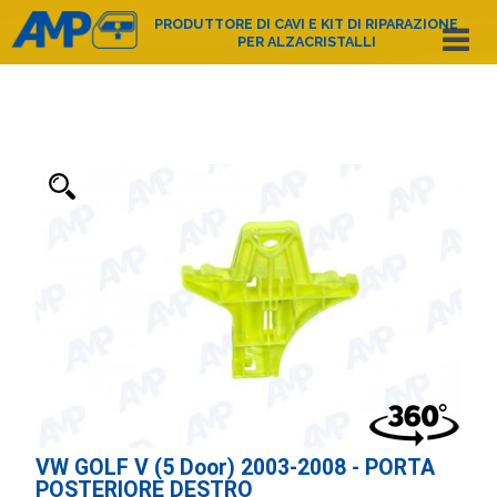
PRODUTTORE DI CAVI E KIT DI RIPARAZIONE
PER ALZACRISTALLI
Español
English
Deutsch
Français
Nederlands
Italiano
Português
Polski
e-mail:
amp@amppoland.com
HOME PAGE
CHI SIAMO
CATALOGO DEI PRODOTTI
CONTATTO
VW GOLF V (5 Door) 2003-2008 - PORTA
POSTERIORE DESTRO