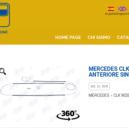
Español
English
IONE
HOME PAGE
CHI SIAMO
CATA
MERCEDES CLK 
ANTERIORE SI
Art. nr. 439
MERCEDES
›
CLK W2