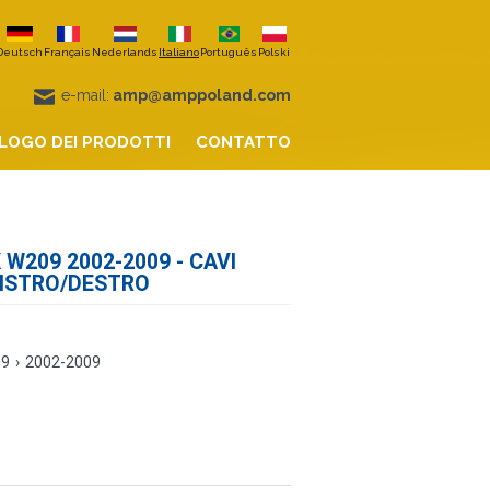
Deutsch
Français
Nederlands
Italiano
Português
Polski
e-mail:
amp@amppoland.com
LOGO DEI PRODOTTI
CONTATTO
W209 2002-2009 - CAVI
NISTRO/DESTRO
09
›
2002-2009