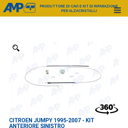
PRODUTTORE DI CAVI E KIT DI RIPARAZIONE
PER ALZACRISTALLI
Español
English
Deutsch
Français
Nederlands
Italiano
Português
Polski
e-mail:
amp@amppoland.com
HOME PAGE
CHI SIAMO
CATALOGO DEI PRODOTTI
CONTATTO
CITROEN JUMPY 1995-2007 - KIT
ANTERIORE SINISTRO